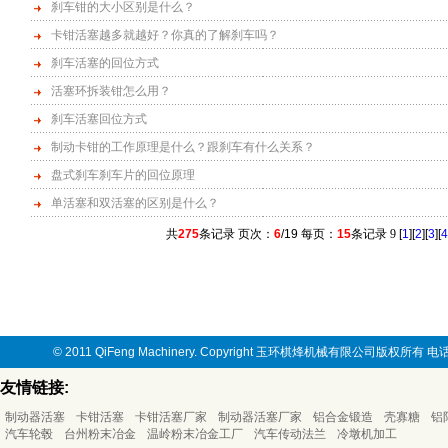
刹车钳的大小区别是什么？
卡钳活塞越多就越好？你真的了解刹车吗？
刹车活塞的回位方式
活塞环拆装钳怎么用？
刹车活塞回位方式
制动卡钳的工作原理是什么？跟刹车有什么关系？
盘式刹车刹车片的回位原理
单活塞和双活塞的区别是什么？
共
275
条记录 页次：
6
/19 每页：
15
条记录
9
[
1
][
2
][
3
][
4
© 2011 QiFeng Machinery. Copyright 玉环棋烽机械有限公司版权所有
友情链接:
制动器活塞
卡钳活塞
卡钳活塞厂家
制动器活塞厂家
铝合金锻造
壳寡糖
铝
汽车轮毂
台州粉末冶金
温岭粉末冶金工厂
汽车传动法兰
冷墩机加工